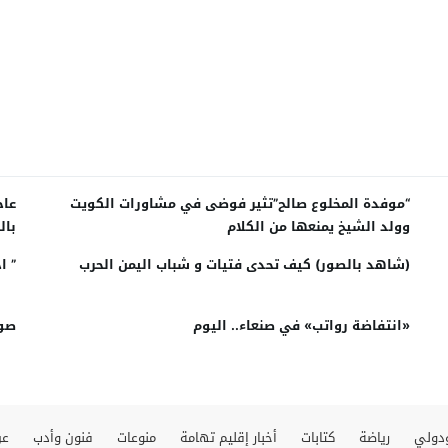
“موفدة المخلوع صالح”تثير فوضى في مشاورات الكويت
عاج
وولد الشيخ يمنعها من الكلام
بال
اخت
(شاهد بالصور) كيف تحدى فتيات و شباب اليمن الحرب
” ا
«انتفاضة رواتب» في صنعاء.. اليوم
صور
دولي
رياضة
كتابات
أخبار إقليم تهامة
منوعات
فنون وأدب
عن