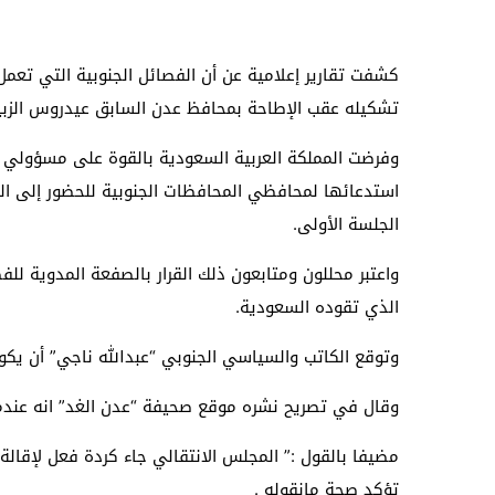
كشفت تقارير إعلامية عن أن الفصائل الجنوبية التي تعم
تشكيله عقب الإطاحة بمحافظ عدن السابق عيدروس الزبي
استدعائها لمحافظي المحافظات الجنوبية للحضور إلى ا
الجلسة الأولى.
واعتبر محللون ومتابعون ذلك القرار بالصفعة المدوية لل
الذي تقوده السعودية.
وتوقع الكاتب والسياسي الجنوبي “عبدالله ناجي” أن يكون
وقال في تصريح نشره موقع صحيفة “عدن الغد” انه عندما
مضيفا بالقول :” المجلس الانتقالي جاء كردة فعل لإقال
تؤكد صحة مانقوله .