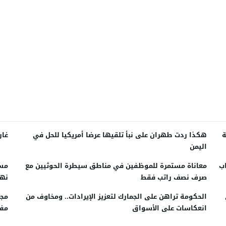
ة
هكذا ردت طهران على نبأ تلقيها عرضا أمريكيا للحل في
غار
اليمن
اب
معاناة مستمرة للموظفين في مناطق سيطرة الحوثيين مع
مسل
صرف نصف راتب فقط
نهب
الحكومة تراهن على الجمارك لتعزيز الإيرادات.. ومخاوف من
مجل
انعكاسات على الأسواق
مفا