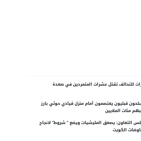
ات للتحالف تقتل عشرات المتمردين في صعدة
حون قبليون يعتصمون أمام منزل قيادي حوثي بارز
هم مئات الملايين
س التعاون: يصعق المليشيات ويضع ” شروط” لانجاح
وضات الكويت