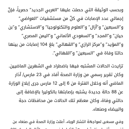
وبحسب الوثيقة التي حصلت عليها “العربي الجديد” حصرياً، فإنّ
إجمالي عدد الإصابات في كلّ من مستشفيات “العواضي”
و”السبعين” و”آزال” و”العلوم والتكنولوجيا” و”الاستشاري” و”بن
حيان” و”المجد” و”السعودي الألماني” و”اليمن المصري”
و”المؤيد” و”مركز الرازي” و”القهالي” بلغ 104 إصابات من بينها
حالتا وفاة في “السبعين” و”القهالي”.
تزايدت الحالات المشتبه فيها باضطراد في الشهرين الماضيين.
وكان تقرير رسمي من وزارة الصحة أفاد في 23 مارس/ آذار
الماضي أنه وخلال الفترة من 6 إلى 12 مارس جرى إبلاغ الوزارة
عن 88 حالة جديدة يشتبه بإصابتها بالكوليرا بالإضافة إلى
حالتي وفاة، وكان معظم تلك الحالات من محافظات حجة
والبيضاء وصنعاء.
وفي مسعى لمواجهة انتشار الوباء، أعلنت وزارة الصحة في صنعاء عن