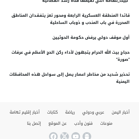
“لبيك_تهامة التي تقيمها قناة رشد الفضائية
قائدا المنطقة العسكرية الرابعة ومحور تعز يتفقدان المناطق
المحررة في باب المندب و ذوباب الساحلية
أول موقف دولي يرفض حكومة الحوثيين
حجاج بيت الله الحرام يتجهون لأداء ركن الحج الأعظم في عرفات
“صورة”
تحذير شديد من مخاطر اعصار يصل إلى سواحل هذه المحافظات
اليمنية
أخبار اليمن
عربي ودولي
رياضة
كتابات
أخبار إقليم تهامة
منوعات
فنون وأدب
عن الموقع
إتصل بنا