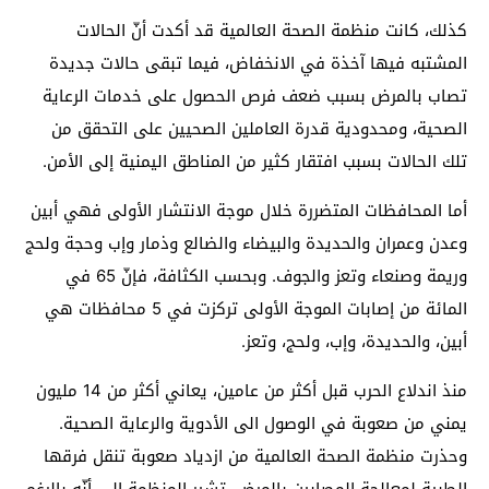
كذلك، كانت منظمة الصحة العالمية قد أكدت أنّ الحالات
المشتبه فيها آخذة في الانخفاض، فيما تبقى حالات جديدة
تصاب بالمرض بسبب ضعف فرص الحصول على خدمات الرعاية
الصحية، ومحدودية قدرة العاملين الصحيين على التحقق من
تلك الحالات بسبب افتقار كثير من المناطق اليمنية إلى الأمن.
أما المحافظات المتضررة خلال موجة الانتشار الأولى فهي أبين
وعدن وعمران والحديدة والبيضاء والضالع وذمار وإب وحجة ولحج
وريمة وصنعاء وتعز والجوف. وبحسب الكثافة، فإنّ 65 في
المائة من إصابات الموجة الأولى تركزت في 5 محافظات هي
أبين، والحديدة، وإب، ولحج، وتعز.
منذ اندلاع الحرب قبل أكثر من عامين، يعاني أكثر من 14 مليون
يمني من صعوبة في الوصول الى الأدوية والرعاية الصحية.
وحذرت منظمة الصحة العالمية من ازدياد صعوبة تنقل فرقها