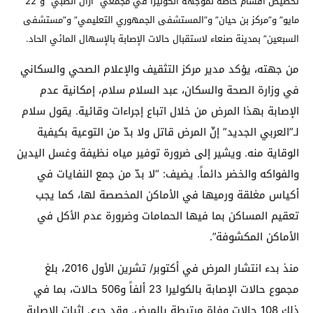
تخصيص أقسام خاصة لموجهة الكوليرا في مجمعي “أزال الطبي” و”22
مايو” و”مركز بن حيان” و”المستشفى الجمهوري التعليمي” و”مستشفى
السبعين” بمدينة صنعاء لاستقبال حالات الإصابة بالإسهال المائي الحاد.
من جهته، يؤكد مدير مركز التثقيف والإعلام الصحي والسكاني
في وزارة الصحة والسكان، عبد السلام سلام، إمكانية عدم
الإصابة بهذا المرض من خلال اتباع إجراءات وقائية. يقول سلام
لـ”العربي الجديد” إنّ المرض قاتل ولا بدّ من التوعية بكيفية
الوقاية منه. ويشير إلى ضرورة توفير مياه نظيفة وغسل اليدين
والفواكه والخضر دائماً. يضيف: “لا بدّ من جمع النفايات في
أكياس مغلقة ورميها في الأماكن المخصصة لها، كما يجب
تعقيم المساكن بما فيها الحمامات وضرورة عدم الأكل في
الأماكن المكشوفة”.
منذ بدء انتشار المرض في أكتوبر/ تشرين الأول 2016، بلغ
مجموع حالات الإصابة بالكوليرا 23 ألفاً و506 حالات، بما في
ذلك 108 حالات وفاة مرتبطة بالمرض. وقد جرى إثبات الإصابة