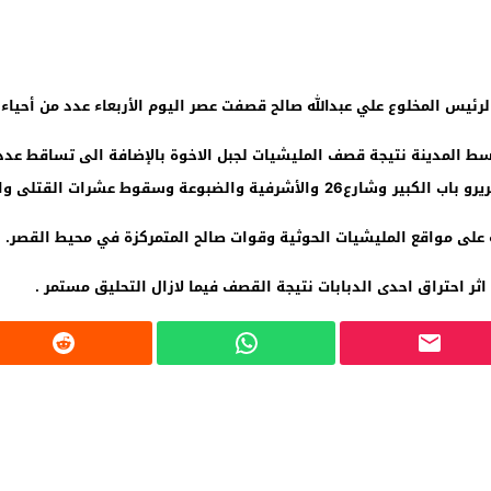
رئيس المخلوع علي عبدالله صالح قصفت عصر اليوم الأربعاء عدد من أحياء م
ط المدينة نتيجة قصف المليشيات لجبل الاخوة بالإضافة الى
تساقط عدد 
ير
و
باب الكبير
وشارع26
والأشرفية
و
الضبوعة
وسقوط عشرات القتلى وال
على مواقع المليشيات الحوثية وقوات صالح المتمركزة في محيط القصر.
 احتراق احدى الدبابات نتيجة القصف فيما لازال التحليق مستمر .