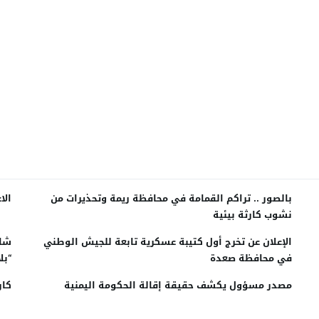
بالصور .. تراكم القمامة في محافظة ريمة وتحذيرات من
الا
نشوب كارثة بيئية
الإعلان عن تخرج أول كتيبة عسكرية تابعة للجيش الوطني
شاه
في محافظة صعدة
“بل
مصدر مسؤول يكشف حقيقة إقالة الحكومة اليمنية
كار