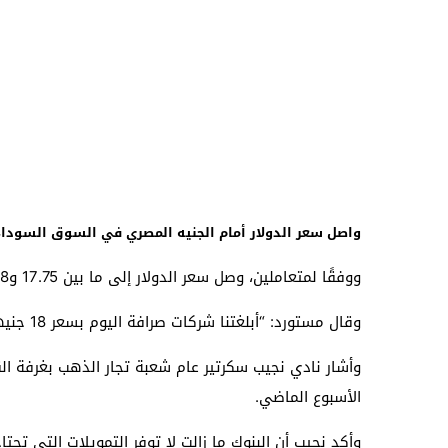
واصل سعر الدولار أمام الجنيه المصري في السوق السوداء 
ووفقًا لمتعاملين، وصل سعر الدولار إلى ما بين 17.75 و18 جنيهًا خلال تعاملات اليوم مقارنة بسعر 16.80 و17 جنيهًا يوم الخميس الماضي.
وقال مستورد: “أبلغتنا شركات صرافة اليوم بسعر 18 جنيهًا للدولار.. كما أبلغتنا شركات أخرى بوصول السعر إلى 17.75 جنيه”.
الأسبوع الماضي.
وأكد نجيب أن البنوك ما زالت لا توفر التمويلات التي تحت