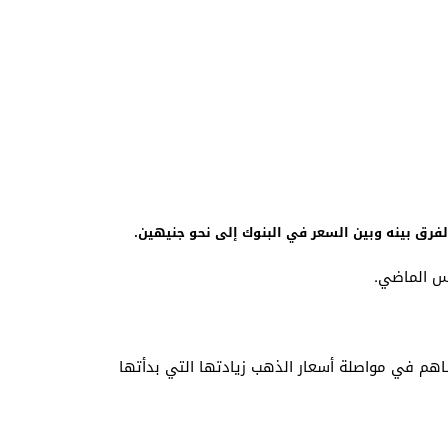
فرق بينه وبين السعر في البنوك إلى نحو جنيهين.
م شعبة تجار الذهب بغرفة القاهرة، إلى أن ارتفاع سعر الدولار في السوق الموازية إلى 18 جنيهًا ساهم في مواصلة أسعار الذهب زيادتها التي بدأتها