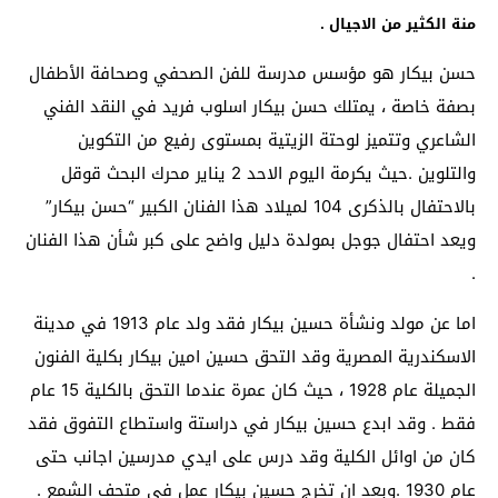
منة الكثير من الاجيال .
حسن بيكار هو مؤسس مدرسة للفن الصحفي وصحافة الأطفال
بصفة خاصة ، يمتلك حسن بيكار اسلوب فريد في النقد الفني
الشاعري وتتميز لوحتة الزيتية بمستوى رفيع من التكوين
والتلوين .حيث يكرمة اليوم الاحد 2 يناير محرك البحث قوقل
بالاحتفال بالذكرى 104 لميلاد هذا الفنان الكبير “حسن بيكار”
ويعد احتفال جوجل بمولدة دليل واضح على كبر شأن هذا الفنان
.
اما عن مولد ونشأة حسين بيكار فقد ولد عام 1913 في مدينة
الاسكندرية المصرية وقد التحق حسين امين بيكار بكلية الفنون
الجميلة عام 1928 ، حيث كان عمرة عندما التحق بالكلية 15 عام
فقط . وقد ابدع حسين بيكار في دراستة واستطاع التفوق فقد
كان من اوائل الكلية وقد درس على ايدي مدرسين اجانب حتى
عام 1930 .وبعد ان تخرج حسين بيكار عمل في متحف الشمع .