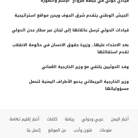
قيادي حوثي في جبهة صرواح “الإسم والصورة”
الجيش الوطني يتقدم شرق الجوف ويحرر مواقع استراتيجية
قيادات الحوثي ترسل عائلاتها إلى لبنان عبر مطار عدن الدولي
بعد الاعتداء عليها.. وزيرة حقوق الانسان في حكومة الانقلاب
تقدم استقالتها
وفد الحوثيين يلتقي مع وزير الخارجية العُماني
وزير الخارجية البريطاني يدعو الأطراف اليمنية لتحمل
مسؤولياتها
أخبار اليمن
عربي ودولي
رياضة
كتابات
أخبار إقليم تهامة
منوعات
فنون وأدب
عن الموقع
إتصل بنا