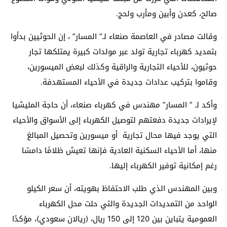
صالح، كعدن وأبين ومأرب ولحج.
وقالت مصادر في العاصمة صنعاء لـ” المسار” ، إن الحوثيين بدأوا
بتمديد كهرباء تجارية تولد عبر مولدات كبيرة يمتلكها تجار
حوثيون، للأحياء التجارية والراقية وكذلك لبعض الميسورين،
وقاموا بتركيب عدادات جديدة في الأحياء المستهدفة.
وأكد لـ ” المسار” مهندس في كهرباء صنعاء، أن حاجة المليشيا
لإيرادات جديدة دفعتهم لتوصيل الكهرباء إلى الأسواق والأحياء
التي يوجد فيها محال تجارية أو ميسورين وتحصيل المبالغ
منها، أما الأحياء السكنية العادية فإنها تعيش ظلامًا دامسًا
رغم إمكانية توفير الكهرباء إليها.
وبين المهندس الذي طلب الاحتفاظ بهويته، أن سعر الكيلو
الواحد من التمديدات الجديدة والتي حلت محل الكهرباء
العمومية يتباين بين 120 إلى 150 ريال، (ريالان سعودي)، مؤكدًا