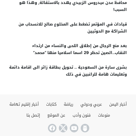
محافظ عدن عيدروس الزبيدي يهدد بالاستقالة, وهذا هو
السبب!
قيادات في المؤتمر تضغط على المخلوع صالح للانسحاب من
الشراكة مع الحوثيين
بعد منع الرجال من إطلاق اللحى والنساء من ارتداء
النقاب..الصين تحظر 29 اسما اسلاميا منها “محمد”
بشرى سارة من السعودية .. تحويل بطاقة زائر الى اقامة دائمة
وتعليمات هامة للراغبين في ذلك
أخبار اليمن
عربي ودولي
رياضة
كتابات
أخبار إقليم تهامة
منوعات
فنون وأدب
عن الموقع
إتصل بنا