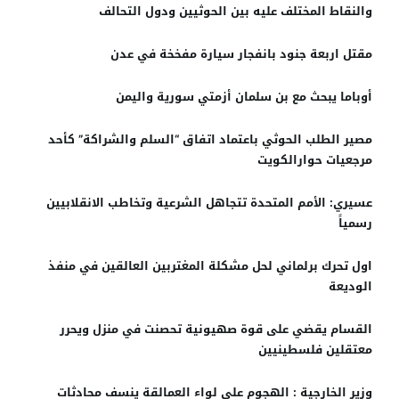
والنقاط المختلف عليه بين الحوثيين ودول التحالف
مقتل اربعة جنود بانفجار سيارة مفخخة في عدن
أوباما يبحث مع بن سلمان أزمتي سورية واليمن
مصير الطلب الحوثي باعتماد اتفاق “السلم والشراكة” كأحد
مرجعيات حوارالكويت
عسيري: الأمم المتحدة تتجاهل الشرعية وتخاطب الانقلابيين
رسمياً
اول تحرك برلماني لحل مشكلة المغتربين العالقين في منفذ
الوديعة
القسام يقضي على قوة صهيونية تحصنت في منزل ويحرر
معتقلين فلسطينيين
وزير الخارجية : الهجوم على لواء العمالقة ينسف محادثات