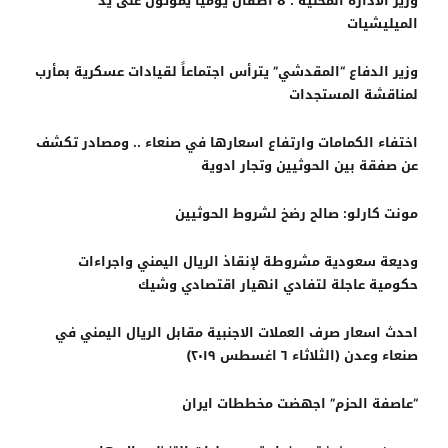
وزير الادارة المحلية : 8 أطفال يوميًا يموتون على يد
الميليشيات
وزير الدفاع “المقدشي” يترأس اجتماعاً لقيادات عسكرية بمأرب
لمناقشة المستجدات
اختفاء الكمامات وارتفاع اسعارها في صنعاء .. ومصادر تكشف
عن صفقة بين الحوثيين وتجار ادوية
مونت كارلو: صالح رضخ لشروط الحوثيين
وديعة سعودية مشروطة لإنقاذ الريال اليمني واجراءات
حكومية عاجلة لتفادي انهيار اقتصادي وشيك
احدث اسعار صرف العملات الاجنبية مقابل الريال اليمني في
صنعاء وعدن (الثلاثاء ٦ اغسطس ٢٠١٩)
“عاصفة الحزم” اجهضت مخططات ايران