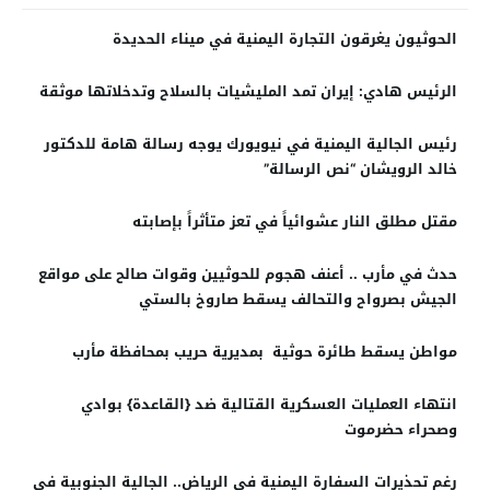
الحوثيون يغرقون التجارة اليمنية في ميناء الحديدة
الرئيس هادي: إيران تمد المليشيات بالسلاح وتدخلاتها موثقة
رئيس الجالية اليمنية في نيويورك يوجه رسالة هامة للدكتور
خالد الرويشان “نص الرسالة”
مقتل مطلق النار عشوائياً في تعز متأثراً بإصابته
حدث في مأرب .. أعنف هجوم للحوثيين وقوات صالح على مواقع
الجيش بصرواح والتحالف يسقط صاروخ بالستي
مواطن يسقط طائرة حوثية بمديرية حريب بمحافظة مأرب
انتهاء العمليات العسكرية القتالية ضد {القاعدة} بوادي
وصحراء حضرموت
رغم تحذيرات السفارة اليمنية في الرياض.. الجالية الجنوبية في