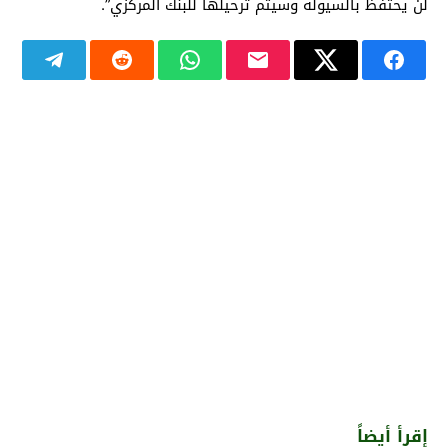
لن يحتفظ بالسيولة وسيتم ترحيلها للبنك المركزي”.
إقرأ أيضاً