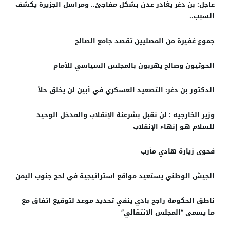
عاجل: بن دغر يغادر عدن بشكل مفاجئ.. ومراسل الجزيرة يكشف
السبب..
جموع غفيرة من المصليين تقصد جامع الصالح
الحوثيون وصالح يهربون بالمجلس السياسي للأمام
الدكتور بن دغر: التصعيد العسكري في أبين لن يخلق حلاً
وزير الخارجيه : لن نقبل بشرعنة الإنقلاب والمدخل الوحيد
للسلام هو إنهاء الإنقلاب
فحوى زيارة هادي مأرب
الجيش الوطني يستعيد مواقع استراتيجية في لحج جنوب اليمن
ناطق الحكومة راجح بادي ينفي تحديد موعد لتوقيع اتفاق مع
ما يسمى “المجلس الانتقالي”