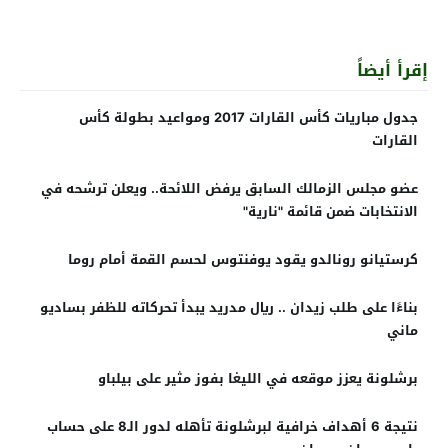
إقرأ أيضاً
جدول مباريات كأس القارات 2017 ومواعيد بطولة كأس
القارات
عضو مجلس الزمالك السابق يرفض اللائحة.. ويعلن ترشحه في
الانتخابات ضمن قائمة "نارية"
كرستيانو رونالدو يقود يوفنتوس لحسم القمة أمام روما
بناءًا على طلب زيدان .. ريال مدريد يبدأ تحركاته للظفر بساديو
ماني
برشلونة يعزز موقعه في الليغا بفوز مثير على بيلباو
نتيجة 6 أهداف خرافية لبرشلونة تأهله لدور الـ8 على حساب