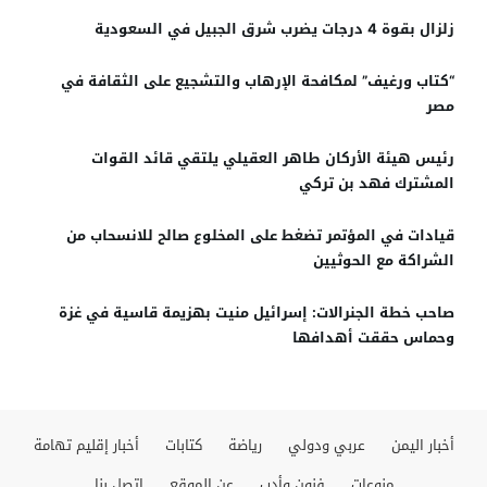
زلزال بقوة 4 درجات يضرب شرق الجبيل في السعودية
“كتاب ورغيف” لمكافحة الإرهاب والتشجيع على الثقافة في
مصر
رئيس هيئة الأركان طاهر العقيلي يلتقي قائد القوات
المشترك فهد بن تركي
قيادات في المؤتمر تضغط على المخلوع صالح للانسحاب من
الشراكة مع الحوثيين
صاحب خطة الجنرالات: إسرائيل منيت بهزيمة قاسية في غزة
وحماس حققت أهدافها
أخبار اليمن
عربي ودولي
رياضة
كتابات
أخبار إقليم تهامة
منوعات
فنون وأدب
عن الموقع
إتصل بنا