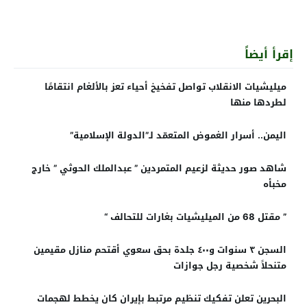
إقرأ أيضاً
ميليشيات الانقلاب تواصل تفخيخ أحياء تعز بالألغام انتقامًا
لطردها منها
اليمن.. أسرار الغموض المتعمّد لـ”الدولة الإسلامية”
شاهد صور حديثة لزعيم المتمردين ” عبدالملك الحوثي ” خارج
مخبأه
” مقتل 68 من الميليشيات بغارات للتحالف “
السجن ٣ سنوات و٤٠٠ جلدة بحق سعوي أقتحم منازل مقيمين
متنحلاً شخصية رجل جوازات
البحرين تعلن تفكيك تنظيم مرتبط بإيران كان يخطط لهجمات