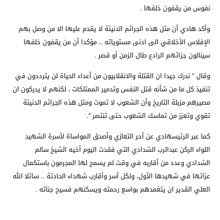
نفوس من يقفون خلفها .
وأكد هادي أن مثل هذه الجرائم الدنيئة لا يقدم عليها الا من وصل بهم
الإفلاس الأخلاقي الى ادنى مستوياته .. مؤكدا أن من يقفون خلفها
سينالون جزائهم الرادع طال الزمن أو قصر .
وقال ” ندرك جيدا ان القتلة والانقلابيون من أعداء الحياة لن يترددون في
تنفيذ كل ما من شأنه قتل النفس وتدمير الممتلكات ، لكنهم لا يدركون ان
مصيرهم مزبلة التاريخ وأن الشعوب لا تموت ومثل هذه الجرائم الدنيئة
تقوي وتعزز من تماسك الشعوب حتى تنتصر “.
كما عبر الرئيسهادي عن أحر التعازي وأصدق المواساة لأسرة الشهيد
اللواء الركن عبدالرب الشدادي التي فقدت اليوم أخيه الشيخ سالم
الشدادي وعدد من أقاربه في وقت لم يسمح لها المجرمون باستكمال
عزائها في شهيدها الأول، ولكل أسر وأقارب شهداء الحادثة .. سائلا الله
العلي القدير ان يتغمدهم بواسع رحمته ويسكنهم فسيح جناته .