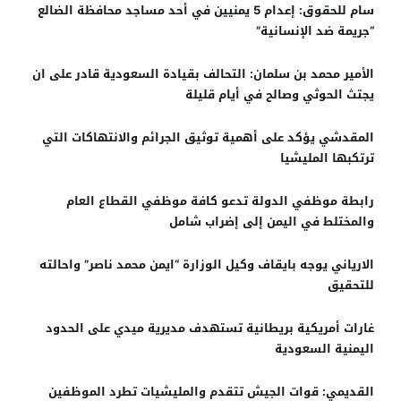
سام للحقوق: إعدام 5 يمنيين في أحد مساجد محافظة الضالع
“جريمة ضد الإنسانية”
الأمير محمد بن سلمان: التحالف بقيادة السعودية قادر على ان
يجتث الحوثي وصالح في أيام قليلة
المقدشي يؤكد على أهمية توثيق الجرائم والانتهاكات التي
ترتكبها المليشيا
رابطة موظفي الدولة تدعو كافة موظفي القطاع العام
والمختلط في اليمن إلى إضراب شامل
الارياني يوجه بايقاف وكيل الوزارة “ايمن محمد ناصر” واحالته
للتحقيق
غارات أمريكية بريطانية تستهدف مديرية ميدي على الحدود
اليمنية السعودية
القديمي: قوات الجيش تتقدم والمليشيات تطرد الموظفين