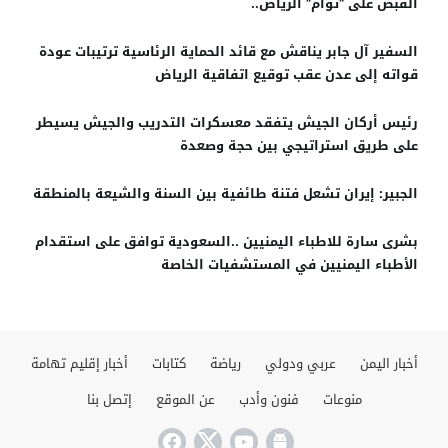
القبض على “توأم” الرياض..
السفير آل جابر يناقش مع قائد الحماية الرئاسية ترتيبات عودة
قواته إلى عدن عقب توقيع اتفاقية الرياض
رئيس أركان الجيش يتفقد معسكرات التدريب والجيش يسيطر
على طريق استراتيجي بين حجة وصعدة
الجبير: إيران تشعل فتنة طائفية بين السنة والشيعة بالمنطقة
بشرى سارة للاطباء اليمنيين ..السعودية توافق على استقدام
الأطباء اليمنيين في المستشفيات الخاصة
أخبار اليمن
عربي ودولي
رياضة
كتابات
أخبار إقليم تهامة
منوعات
فنون وأدب
عن الموقع
إتصل بنا