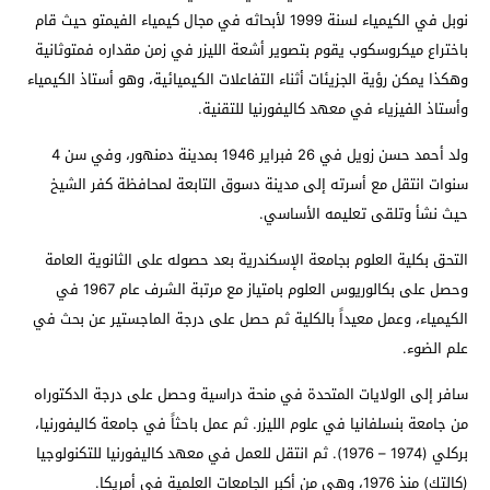
نوبل في الكيمياء لسنة 1999 لأبحاثه في مجال كيمياء الفيمتو حيث قام
باختراع ميكروسكوب يقوم بتصوير أشعة الليزر في زمن مقداره فمتوثانية
وهكذا يمكن رؤية الجزيئات أثناء التفاعلات الكيميائية، وهو أستاذ الكيمياء
وأستاذ الفيزياء في معهد كاليفورنيا للتقنية.
ولد أحمد حسن زويل في 26 فبراير 1946 بمدينة دمنهور، وفي سن 4
سنوات انتقل مع أسرته إلى مدينة دسوق التابعة لمحافظة كفر الشيخ
حيث نشأ وتلقى تعليمه الأساسي.
التحق بكلية العلوم بجامعة الإسكندرية بعد حصوله على الثانوية العامة
وحصل على بكالوريوس العلوم بامتياز مع مرتبة الشرف عام 1967 في
الكيمياء، وعمل معيداً بالكلية ثم حصل على درجة الماجستير عن بحث في
علم الضوء.
سافر إلى الولايات المتحدة في منحة دراسية وحصل على درجة الدكتوراه
من جامعة بنسلفانيا في علوم الليزر. ثم عمل باحثاً في جامعة كاليفورنيا،
بركلي (1974 – 1976). ثم انتقل للعمل في معهد كاليفورنيا للتكنولوجيا
(كالتك) منذ 1976، وهي من أكبر الجامعات العلمية في أمريكا.