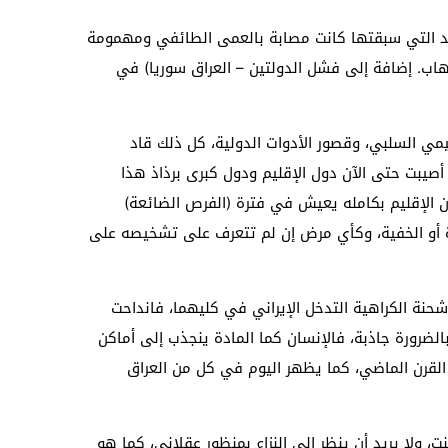
ة الحالية وبالتحديد التي سبقتها كانت مصابة بالعمى الطائفي ومهمومة
اب. إضافة إلى فشل الدولتين – العراق سوريا) في
يمي السلبي، وقصور الأدوات الدولية، كل ذلك قاد
 أصيبت حتى الآن دول الإقليم ودول كبرى برذاذ هذا
 أن الإقليم بكامله يعيش في فترة (الفرص الضائعة)
ة أو الخفية، وكأي مرض إن لم تتعرف على تشخيصه على
شحنة الكراهية التدخل الإيراني في كليهما، فانداحت
الضرورة جاذبة، فالإنسان كما المادة ينجذب إلى أماكن
193 – 1939) كما ظهر في أفغانستان في ثمانينات القرن الماضي، كما يظهر اليوم في كل من العراق
ولا يريد أن ينظر إلى النزاع بمنظور عقلاني، كما هو