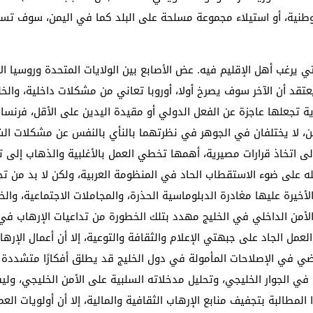
ية، أو استيلاء مجموعة مسلحة على البلد كما في اليمن، سوف تستمر
لتي يرغب أهل الإقليم فيه. عض الأصابع بين الولايات المتحدة وروسي
عتقد أن الآخر سوف يصرخ أولا، أوروبا تعاني من مشكلات داخلية، والخل
 تجعلها عاجزة عن الفعل الدولي أو مقيدة اليدين على الأقل، فرنسا 
ن، لا يختلفان في الجوهر في نظرتهما بالنأي بالنفس عن مشكلات الش
لى اتخاذ قرارات مصيرية، أهمها تخطي العمل بالأغلبية والذهاب إلى توا
ه على ضوء الاستقطاب الحاد في المنظومة العربية، ولكن لا بد من تجر
أخيرة عليها مغادرة الدبلوماسية الحذرة، والمجاملات الاجتماعية، وا
 أن الأمن الداخلي في الخليج مهدد بتلك الخطورة من تداعيات الإرهاب 
العمل الجاد على جبهتي الإعلام والثقافة والتوعية، إلا أن أعمال ا
مضي في الإصلاحات المأمولة في دول الخليج قد يطلق أفكارًا متشددة
ي الجوار الخليجي، وتحليل مدخلاته السلبية على الأمن الخليجي، ولي
المطالبة بتجفيف منابع الإرهاب الثقافية والمالية، إلا أن أولويات ال