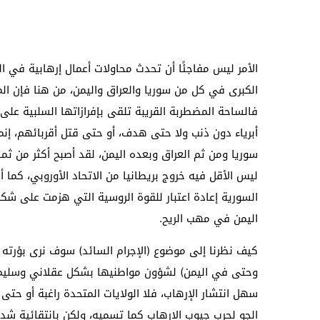
الأمر ليس مفاجئًا أن تحدث محاولات أعمال إرهابية في ا
الكبرى في كل من سوريا والعراق واليمن، من هنا فإن الم
فالساحة المضطربة القريبة تلقى بإفرازاتها السلبية على 
أبرياء دون ذنب ولا حتى هدف، أو حتى قتل أقربائهم، إن
سوريا ومن ثم العراق وبعده اليمن، لقد أصبح أكثر من ثم
ليس الأقل فيه خروج بريطانيا من الاتحاد الأوروبي، كما
السورية إعادة اعتبار للقوة الروسية التي هزمت على شكل
اليمن في مهب الريح.
كيف نظرنا إلى موضوع (الإجرام السائد) سوف نرى بؤرته
وحتى في اليمن) لشؤون مواطنيها بشكل عقلاني وسليم و
سهل انتشار الإرهاب، فلا الولايات المتحدة راغبة أو حت
الجو لحرب جيوب الإرهاب كما تسميه، ولكن بانتقائية شد