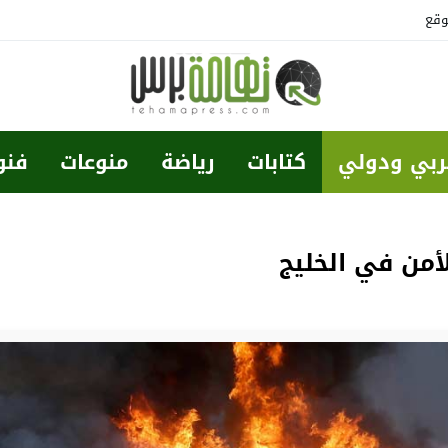
وقع
ربي ودولي
كتابات
رياضة
منوعات
فنو
أمن في الخليج