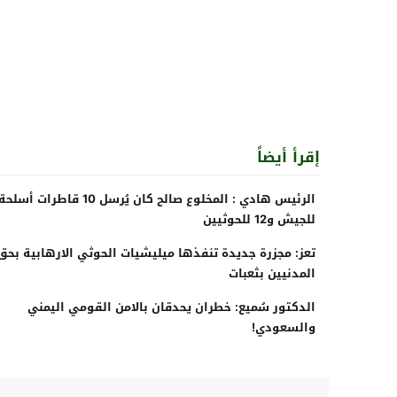
إقرأ أيضاً
الرئيس هادي : المخلوع صالح كان يُرسل 10 قاطرات أسلح
للجيش و12 للحوثيين
‫‏تعز‬: مجزرة جديدة تنفذها ‫ميليشيات الحوثي الارها‬
المدنيين بثعبات
الدكتور سُميع: خطران يحدقان بالامن القومي اليمني
والسعودي!