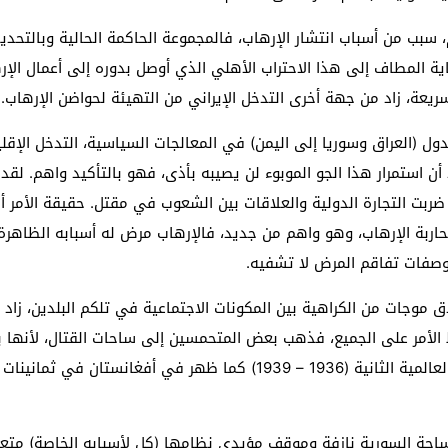
راقية حديثة بعد عام 2003 وحتى اليوم، سبب من أسباب انتشار الإرهاب، فالمجموعة الحاكم
 المطاف إلى هذا الاحتراب الأهلي الذي أوصل بدوره إلى أعمال الإره
ريعة، زاد من جهة أخرى التدخل الإيراني من التهيئة لحواضن الإرهاب.
دول (العراق وسوريا إلى اليمن) في المعالجات السياسية، التدخل الإقل
أن استمرار هذا الجو الموبوء لن يصيبه بأذى، فهو بالتأكيد واهم. لقد
كما ضربت التجارة الدولية والعلاقات بين الشعوب في مقتل. حقيقة الأمر
اربة الإرهاب، وهو واهم من جديد، فالإرهاب مرض له أسبابه الظاهر
وصفات تفاقم المرض لا تشفيه.
ق موجات من الكراهية بين المكونات الاجتماعية في تلكم البلدين، زاد 
لط الأمر على الجميع، فذهب بعض المتحمسين إلى ساحات القتال، لأنها ب
الفراغ، ظهر ذلك في الحرب الأهلية الإسبانية قبل الحرب العالمية الثانية (6
حة السورية نازفة وموقف مؤيدي نظامها (كل لأسبابه الخاصة) متعنت، 