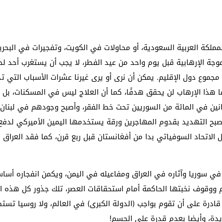
لمملكة العربية السعودية، أو محاولات في الكويت، وتفجيرات في البح
وجة الإرهابية قبل يوم واحد من عيد الفطر، لا يجب أن يستغرب أحد لحد
مجموع دول الإقليم. يمكن أن نرى أو يرى غيرنا عشرات الأسباب التي تدف
ما هذا الإرهاب لن يحقق هدفًا، كما أن العلاج ليس في المسكنات، بل 
انين في المائة من السوريين تحت خط الفقر، وأصبح وجودهم في لبنان م
 أصبح التهديد بقدوم المهاجرين ورقة يستخدمها اليمين الأميركي لدف
 الاتحاد السوفياتي بدا من أفغانستان قبل ربع قرن، كما فقد العراق 
 في سوريا وآثاره في العراق ومفاعيله في اليمن، ويكمن انفجاره أس
وقوف نخبتها الحاكمة أمام استحقاقات العصر، تلك جذور كل هذه ال
ى قادرة على أن تقوم بواجب (الدولة الكبرى) في العالم، ولا روسيا ت
يدة، وأيضا بعدم قدرة على الحسم!