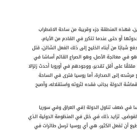
رين، فهذه المنطقة جزء وقريبة من ساحة الاضطراب
وثها أو حتى عندما تتكرر في القادم من الأيام،
ع شبابًا من أبناء الخليج إلى ذلك الفعل الشائن، قتل
هو في معالجة الأصل، وهو الصراع القائم أساسًا في
قلقًا على أقل تقدير، ووجودهم في أوروبا أحدث زلزالا
ع مرشحه إلى الصدارة، أما روسيا فترى في الساحة
قماشة الدولة بجانب فقده لثروته واستقلاله، وأصبح
اسا في ضعف تناول الدولة (في العراق وفي سوريا
فوضى. تزايد ذلك في خلل في المنظومة الدولية الذي
ستطيع أن تفعل الكثير، هي أي روسيا ترسل طائرات في