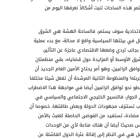
 هذه الساحات تنبت أشكالاً نعرفها اليوم من
ا الاتحادية سوف يستمر، فالساحة الهشة هي الشرق
ل في بيئتها السياسية واقع لا محالة، مع بدء عملية
بجانب تردي وضعها الاقتصادي عاجزة عن التأثير،
رق الأوسط أو المزايدة حول قضاياه، بقي منظمتان
فق الراغبين، وهو أمر يحتاج الأمين العام الجديد أن
بته! والمنظومة الثانية المرشحة أن تفعل شيئا مختلفا
لخطو نحو توافق الراغبين أيضا في مواجهة هذا الاضطراب
في الجوار، فالنسيج الخليجي الاجتماعي والسياسي في
لإرهاب تستنزف مجهودات الدولة وبعض طاقتها، خصوصا أن
 مضادة، تستفيد من الفوضى الحاصلة للعبث بالأمن
س صحيحًا أيضا أن هناك مناعة لأي من الوحدات
عمل هي في النظر إلى إقالة عثرة الدول الفاشلة عن