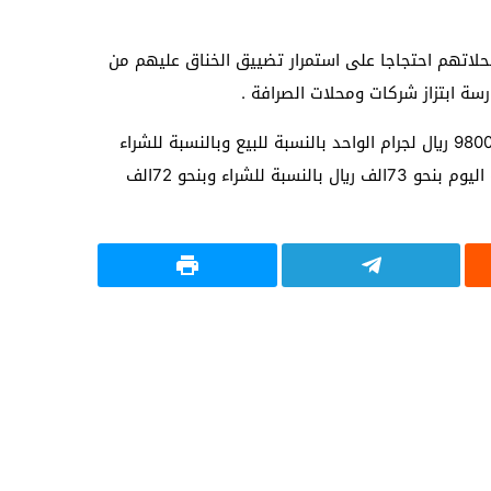
لاتهم احتجاجا على استمرار تضييق الخناق عليهم من
رسة ابتزاز شركات ومحلات الصرافة .
ودفع ارتفاع الدولار الي انخفاض اسعار الذهب حيث شهد ت اسعار الذهب اليوم الاثنين الموافق 2مايوم 2016م انخفاضا بنحو 9800 ريال لجرام الواحد بالنسبة للبيع وبالنسبة للشراء
فقد بلغ سعر الجرام الواحد بنحو 9300ريال وسجل سعر الجنية الذهب ايضا انخفاضا على مستوى اساعره السابقة حيث بلغ سعره اليوم بنحو 73الف ريال بالنسبة للشراء وبنحو 72الف