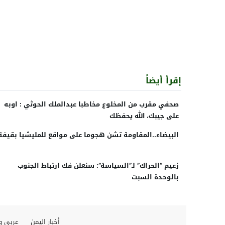
إقرأ أيضاً
صحفي مقرب من المخلوع مخاطبا عبدالملك الحوثي : اوبه
على جيبك، الله يحفظك
البيضاء..المقاومة تشن هجوما على مواقع للمليشيا بقيفة
زعيم “الحراك” لـ”السياسة”: سنعلن فك ارتباط الجنوب
بالوحدة السبت
أخبار اليمن
عربي و