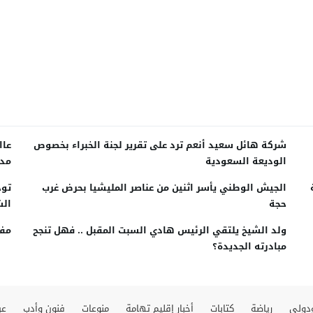
شركة هائل سعيد أنعم ترد على تقرير لجنة الخبراء بخصوص
عاا
الوديعة السعودية
مدي
الجيش الوطني يأسر اثنين من عناصر المليشيا بحرض غرب
حجة
الش
ولد الشيخ يلتقي الرئيس هادي السبت المقبل .. فهل تنجح
مفت
مبادرته الجديدة؟
دولي
رياضة
كتابات
أخبار إقليم تهامة
منوعات
فنون وأدب
عن