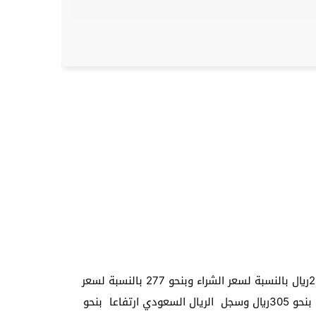
يواصل الريال اليمني لفظ انفاسه الاخيرة امام الدولار حيث ارتفعت مبيعات الدولار في محلات وشركات الصرافة اليمنية بنحو 280ريال بالنسبة لسعر الشراء وبنحو 277 بالنسبة لسعر
صرف الدولار مقابل الريال وفيما سجل سعر اليورو بنحو 295ريال لليورو الواحد بالنسبة للبيع وبالنسبة للشراء حيث بلع سعر اليورو بنحو 305ريال وسجل الريال السعودي ارتفاعا بنحو