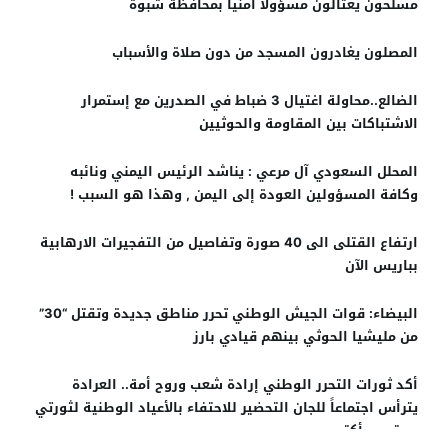
مسلحون يغتالون مسؤولاً أمنياً بمحافظة شبوة
المصلون يغادرون المسجد من دون صلاة والأسباب
الضالع..محاولة اغتيال 3 ضباط في الصدرين مع إستمرار
الاشتباكات بين المقاومة والحوثيين
المحلل السعودي آل مرعي : يناشد الرئيس اليمني ونائبه
وكافة المسؤولين العودة إلى اليمن , وهذا هو السبب !
ارتفاع القتلى الى 40 صورة وتفاصيل من التفجيرات الارهابية
بباريس الآن
البيضاء: قوات الجيش الوطني تحرر مناطق جديدة وتقتل “30”
من مليشيا الحوثي بينهم قيادي بارز
أكد ثورات التحرر الوطني إرادة شعب وروح أمة.. العرادة
يترأس اجتماعاً للجان التحضير للاحتفاء بالأعياد الوطنية لثورتي
سبتمبر وأكتوبر