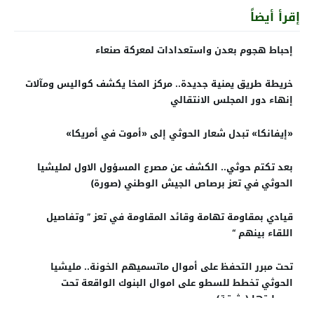
إقرأ أيضاً
إحباط هجوم بعدن واستعدادات لمعركة صنعاء
خريطة طريق يمنية جديدة.. مركز المخا يكشف كواليس ومآلات
إنهاء دور المجلس الانتقالي
«إيفانكا» تبدل شعار الحوثي إلى «أموت في أمريكا»
بعد تكتم حوثي.. الكشف عن مصرع المسؤول الاول لمليشيا
الحوثي في تعز برصاص الجيش الوطني (صورة)
قيادي بمقاومة تهامة وقائد المقاومة في تعز ” وتفاصيل
اللقاء بينهم “
تحت مبرر التحفظ على أموال ماتسميهم الخونة.. مليشيا
الحوثي تخطط للسطو على اموال البنوك الواقعة تحت
سيطرتها (وثيقة)