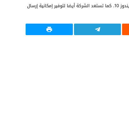
وتتوفر ميزة تعدد الحسابات لمستخدمي أندرويد فقط دون تحديد موعد محدد لتوفيرها للأجهزة العاملة بنظام آي أو إس أو ويندوز 10. كما تستعد الشركة أيضا لتوفير إمكانية إرسال