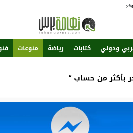
وقع
ربي ودولي
كتابات
رياضة
منوعات
فنو
 بأكثر من حساب “