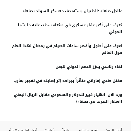
عااجل صنعاء :الطيران يستهدف معسكر السواد بصنعاء
تعرف على أكبر عقار عسكري في صنعاء سطت عليه مليشيا
الحوثي
تعرف على أطول وأقصر ساعات الصيام في رمضان لهذا العام
حول العالم
لقاء رئاسي يعزز الدعم الدولي لليمن
مقتل جندي إماراتي متأثراً بجراحه إثر إصابته في تفجير بمأرب
ورد الان: انهيار كبير للدولار والسعودي مقابل الريال اليمني
(اسعار الصرف في صنعاء)
أخبار اليمن
عربي ودولي
رياضة
كتابات
أخبار إقليم تهامة