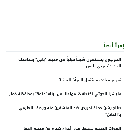
إقرأ أيضاً
الحوثيون يختطفون شيخاً قبلياً في مدينة “باجل” بمحافظة
الحديدة غربي اليمن
فبراير ميلاد مستقبل المرأة اليمنية
مليشيا الحوثي تختطف12مواطنا من ابناء “عتمة” بمحافظة ذمار
صالح يشن حملة تحريض ضد المنشقين عنه ويصف العليمي
بـ”الخائن”
القوات اليمنية تسيطر على أجزاء كبيرة من مدينة المخا