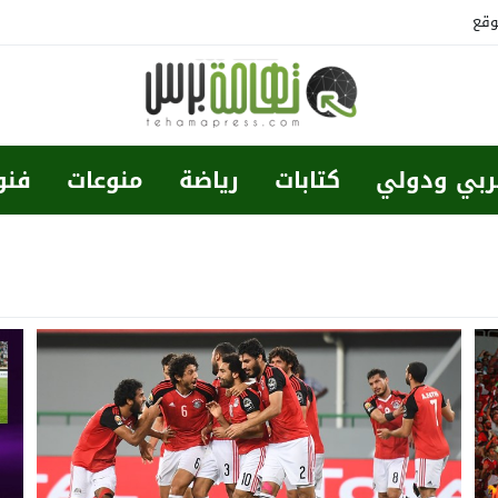
وقع
ربي ودولي
كتابات
رياضة
منوعات
فنو